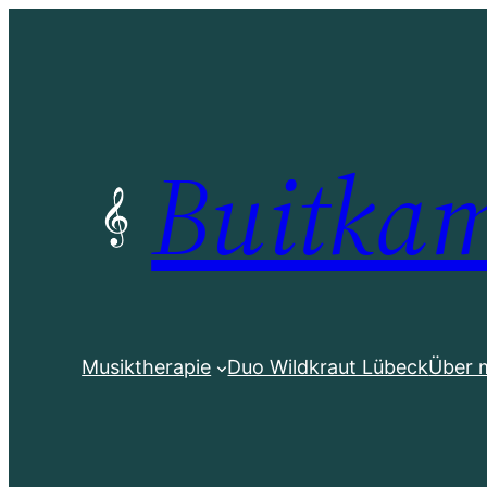
Zum
Inhalt
springen
Buitka
Musiktherapie
Duo Wildkraut Lübeck
Über 