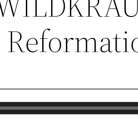
 WILDKRA
r Reformati