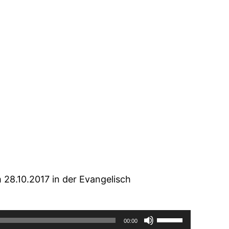
die
Lautstärke
zu
regeln.
 28.10.2017 in der Evangelisch
Pfeiltasten
00:00